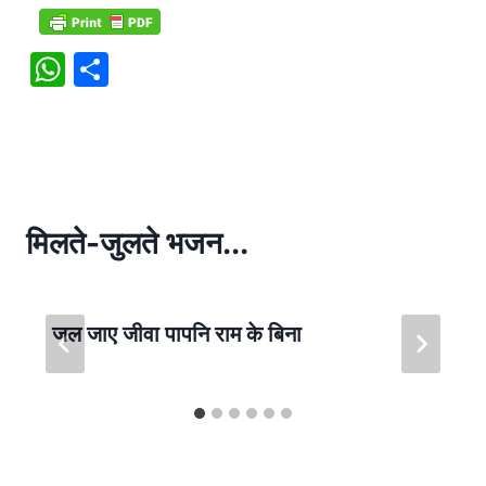
W
S
h
h
at
ar
s
e
A
p
मिलते-जुलते भजन...
p
जल जाए जीवा पापनि राम के बिना