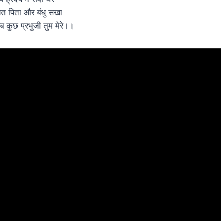
ात पिता और बंधु सखा
ब कुछ प्रभुजी तुम मेरे।।