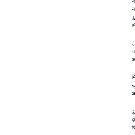
ज
ज
क
म
त
च
अ
म
ख
आ
द
झ
ज