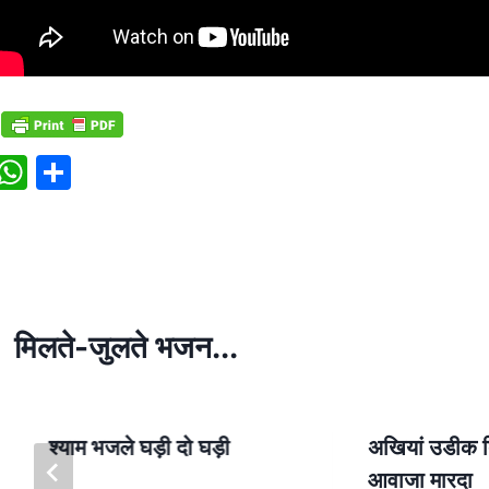
W
S
h
h
at
ar
s
e
A
p
मिलते-जुलते भजन...
p
श्याम भजले घड़ी दो घड़ी
अखियां उडीक द
आवाजा मारदा