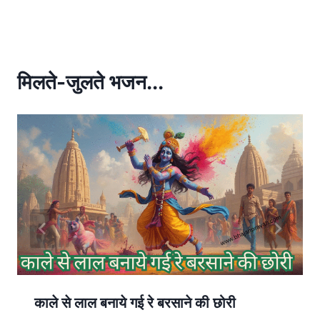
at
ar
s
e
A
p
मिलते-जुलते भजन...
p
काले से लाल बनाये गई रे बरसाने की छोरी