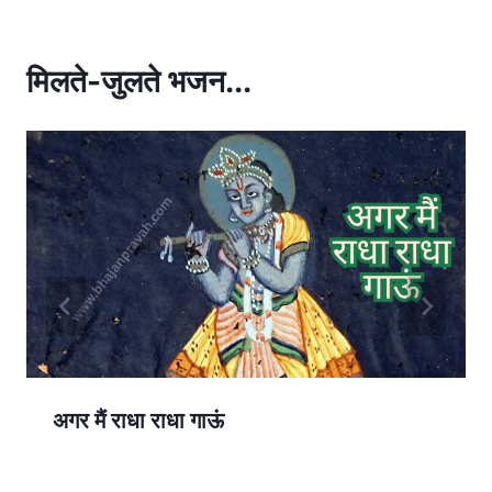
s
e
A
p
मिलते-जुलते भजन...
p
अगर मैं राधा राधा गाऊं