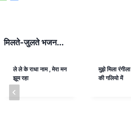
h
h
at
ar
s
e
A
p
मिलते-जुलते भजन...
p
ले ले के राधा नाम , मेरा मन
मुझे मिला रंगील
झूम रहा
की गलियो में