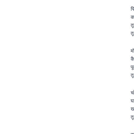
प
कन
त
त
म
क
पू
त
च
घर
ख
त