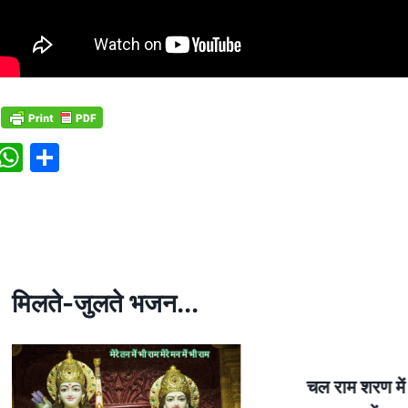
W
S
h
h
at
ar
s
e
A
p
मिलते-जुलते भजन...
p
चल राम शरण मे