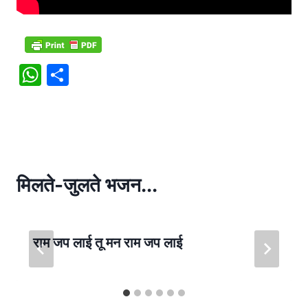
W
S
h
h
at
ar
s
e
A
p
मिलते-जुलते भजन...
p
राम जप लाई तू मन राम जप लाई