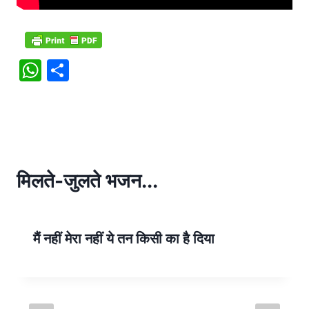
W
S
h
h
at
ar
s
e
A
p
मिलते-जुलते भजन...
p
मैं नहीं मेरा नहीं ये तन किसी का है दिया