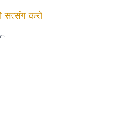
 सत्संग करो
ro