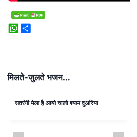
W
S
h
h
at
ar
s
e
A
p
मिलते-जुलते भजन...
p
सतरंगी मेला है आयो चालो श्याम दुअरिया