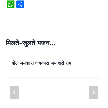
W
S
h
h
at
ar
s
e
A
p
मिलते-जुलते भजन...
p
बोल जयकारा जयकारा जय श्री राम