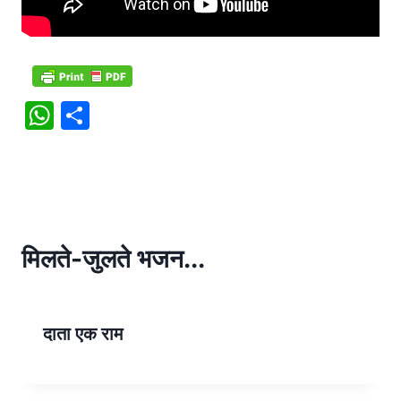
W
S
h
h
at
ar
s
e
A
p
मिलते-जुलते भजन...
p
दाता एक राम