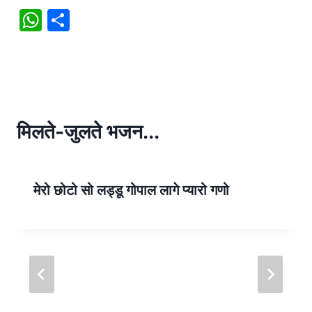
W
S
h
h
at
ar
s
e
A
p
मिलते-जुलते भजन...
p
मेरो छोटो सो लड्डू गोपाल लागे प्यारो गणो