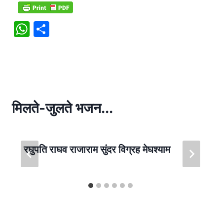
W
S
h
h
at
ar
s
e
A
p
मिलते-जुलते भजन...
p
रघुपति राघव राजाराम सुंदर विग्रह मेघश्याम