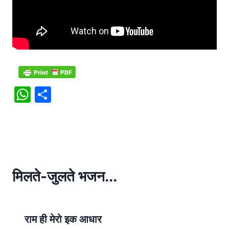
W
S
h
h
at
ar
s
e
A
p
मिलते-जुलते भजन...
p
राम ही मेरो इक आधार