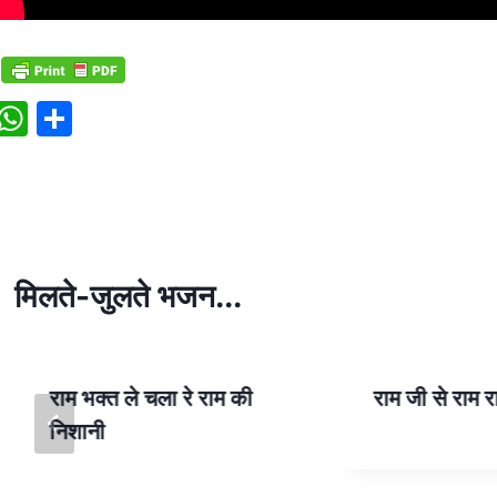
W
S
h
h
at
ar
s
e
A
p
मिलते-जुलते भजन...
p
राम भक्त ले चला रे राम की
राम जी से राम 
निशानी