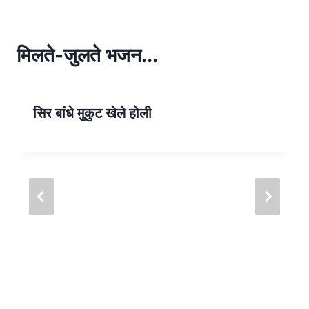
s
e
A
p
मिलते-जुलते भजन...
p
सिर बांधे मुकुट खेले होली