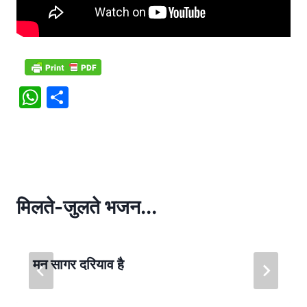
W
S
h
h
at
ar
s
e
A
p
मिलते-जुलते भजन...
p
मन सागर दरियाव है