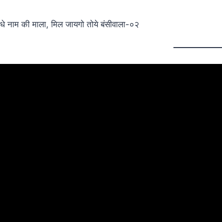
ाधे नाम की माला, मिल जायगो तोये बंसीवाला-०२