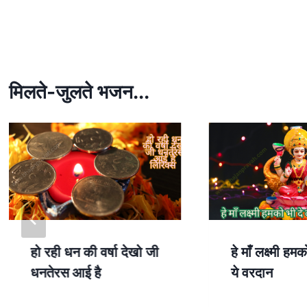
h
h
at
ar
s
e
A
p
मिलते-जुलते भजन...
p
हो रही धन की वर्षा देखो जी
हे माँ लक्ष्मी हमक
धनतेरस आई है
ये वरदान