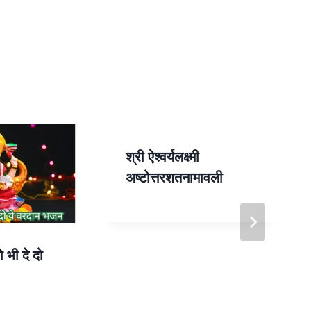
श्री ऐश्वर्यलक्ष्मी
अष्टोत्तरशतनामावली
ो भी दे दो