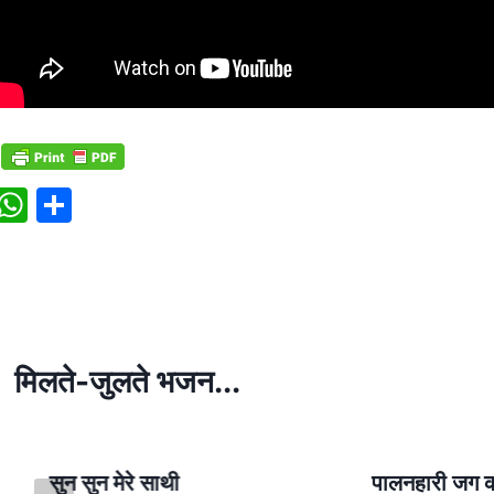
W
S
h
h
at
ar
s
e
A
p
मिलते-जुलते भजन...
p
सुन सुन मेरे साथी
पालनहारी जग क