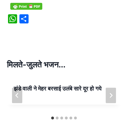
W
S
h
h
at
ar
s
e
A
p
मिलते-जुलते भजन...
p
झंडे वाली ने मेहर बरसाई उलंबे सारे दूर हो गये