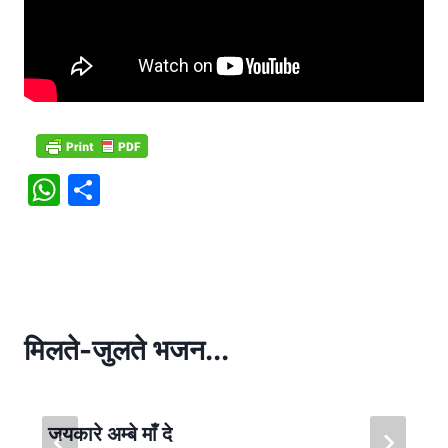
W
S
h
h
at
ar
s
e
A
p
मिलते-जुलते भजन...
p
जयकारे अम्बे माँ दे