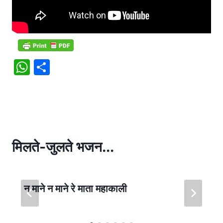
W
S
h
h
at
ar
s
e
A
p
मिलते-जुलते भजन...
p
न माने न माने रे माता महाकाली