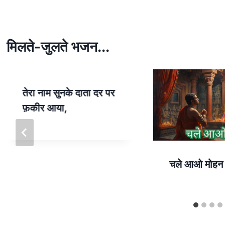
s
e
A
p
मिलते-जुलते भजन...
p
तेरा नाम सुनके दाता दर पर
फ़कीर आया,
चले आओ मोहन