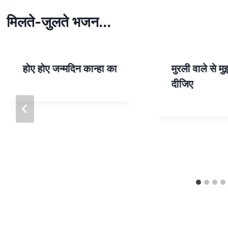
A
p
मिलते-जुलते भजन...
p
होए होए जन्मदिन कान्हा का
मुरली वाले से म
दीजिए