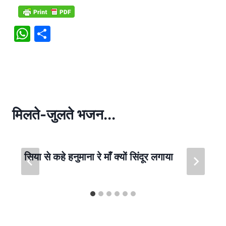
W
S
h
h
at
ar
s
e
A
p
मिलते-जुलते भजन...
p
सिया से कहे हनुमाना रे माँ क्यों सिंदूर लगाया