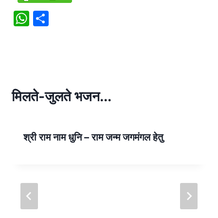
W
S
h
h
at
ar
s
e
A
p
मिलते-जुलते भजन...
p
श्री राम नाम धुनि – राम जन्म जगमंगल हेतु