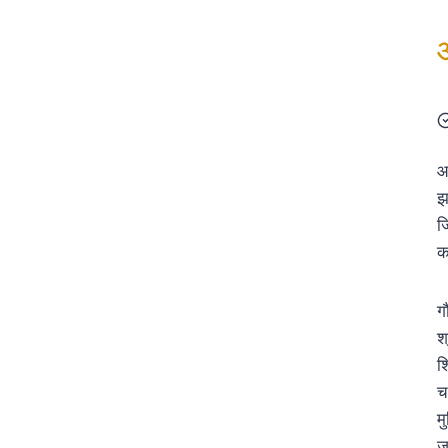
आ
झ
ज
क
ग
श
श
च
म
ज