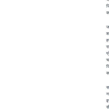
ज
क
ज
श
ह
र
प्
च
ज
क
स
न
इ
स