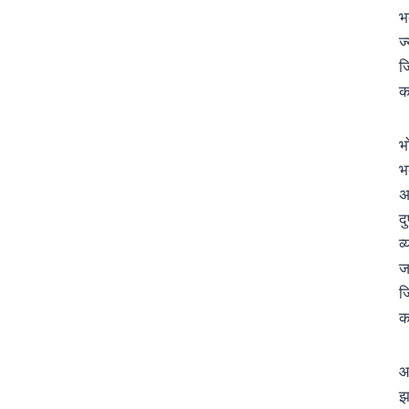
भ
ज
ज
क
भ
भ
अ
दु
व
ज
ज
क
आ
झ