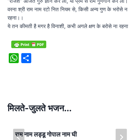
“राजेश” अर्जित गुरु ज्ञान कर लो, या प्रेम से राम गुणगान कर लो।
वरना श्री राम नाम रटो नित नियम से, किसी अन्य गुण के भरोसे न
रहना।।
ये तन कीमती है मगर है विनाशी, कभी अगले क्षण के बरोसे ना रहना
W
S
h
h
at
ar
s
e
A
p
मिलते-जुलते भजन...
p
राम नाम लड्डू गोपाल नाम घी