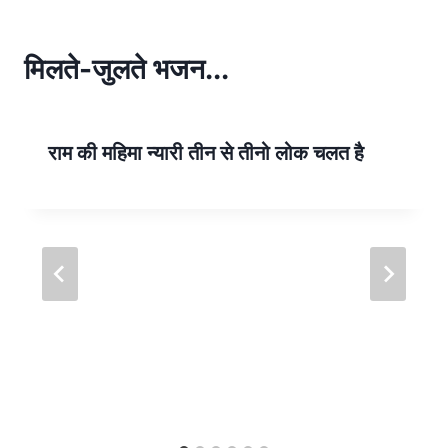
s
e
A
p
मिलते-जुलते भजन...
p
राम की महिमा न्यारी तीन से तीनो लोक चलत है