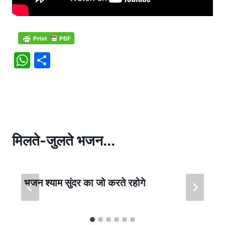
W
S
h
h
at
ar
s
e
A
p
मिलते-जुलते भजन...
p
भजन श्याम सुंदर का जो करते रहोगे