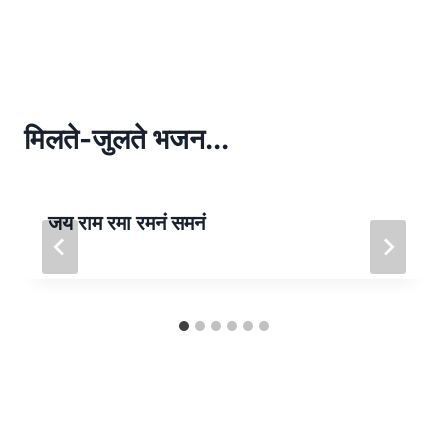
h
h
at
ar
s
e
A
p
मिलते-जुलते भजन...
p
जय राम रमा रमनं समनं