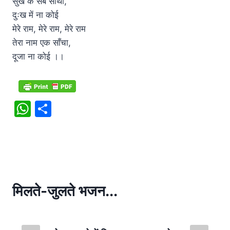
सुख के सब साथी,
दुःख में ना कोई
मेरे राम, मेरे राम, मेरे राम
तेरा नाम एक साँचा,
दूजा ना कोई ।।
W
S
h
h
at
ar
s
e
A
p
मिलते-जुलते भजन...
p