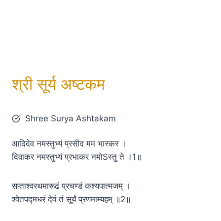
श्री सूर्य अष्टकम
Shree Surya Ashtakam
आदिदेव नमस्तुभ्यं प्रसीद मम भास्कर ।
दिवाकर नमस्तुभ्यं प्रभाकर नमोSस्तु ते ॥1॥
सप्ताश्वरथमारूढं प्रचण्डं कश्यपात्मजम् ।
श्वेतपद्मधरं देवं तं सूर्यं प्रणमाम्यहम् ॥2॥