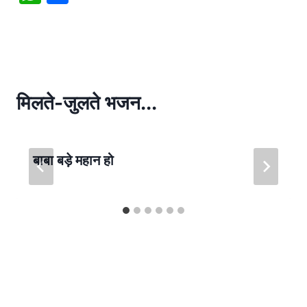
h
h
at
ar
s
e
A
p
मिलते-जुलते भजन...
p
बाबा बड़े महान हो