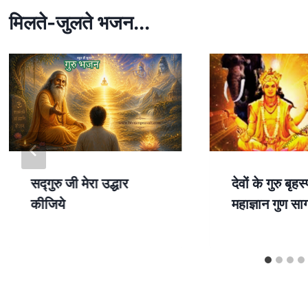
A
p
मिलते-जुलते भजन...
p
सद्गुरु जी मेरा उद्धार
देवों के गुरु बृह
कीजिये
महाज्ञान गुण सा