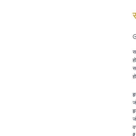
स
ह
स
ह
ह
ज
हृ
ज
व
है