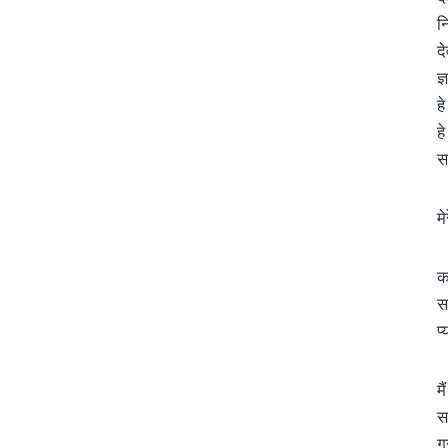
न
द
ज
ह
ह
स
मे
क
सा
प्
म
स
ग