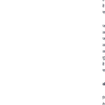
ह
स
ज
आ
ज
आ
आ
द
ह
स
औ
न
द