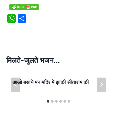
W
S
h
h
at
ar
s
e
A
p
मिलते-जुलते भजन...
p
आओ बसाये मन मंदिर में झांकी सीताराम की