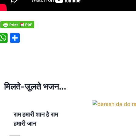
W
S
h
h
at
ar
s
e
A
p
मिलते-जुलते भजन...
p
राम हमारी शान है राम
हमारी जान