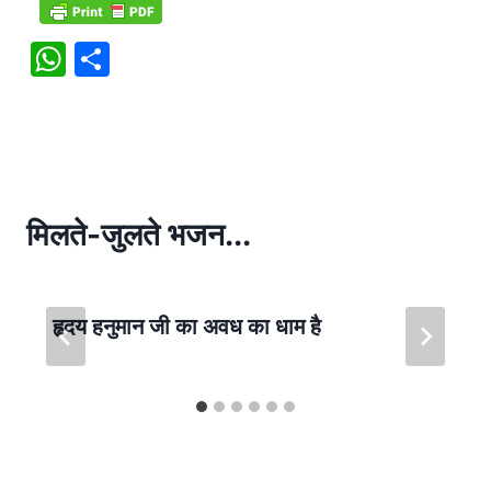
W
S
h
h
at
ar
s
e
A
p
मिलते-जुलते भजन...
p
हृदय हनुमान जी का अवध का धाम है