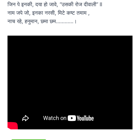
जिन पे इनकी, दया हो जावे, “उसकी रोज दीवाली” ll
नाम जपे जो, इनका नरसी, मिटे कष्ट तमाम ,
नाच रहे, हनुमान, छमा छम…………।