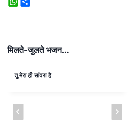
W
S
h
h
at
ar
s
e
A
p
मिलते-जुलते भजन...
p
तू मेरा ही सांवरा है