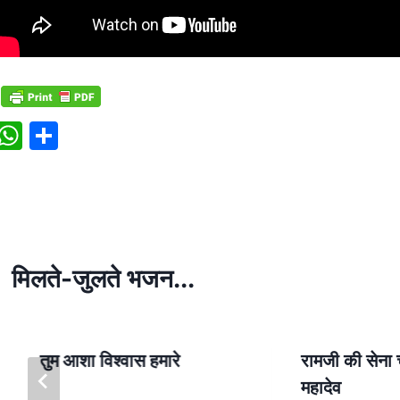
W
S
h
h
at
ar
s
e
A
p
मिलते-जुलते भजन...
p
तुम आशा विश्वास हमारे
रामजी की सेना
महादेव