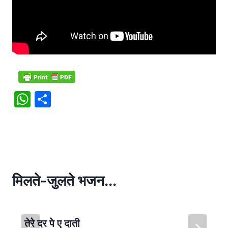
W
S
h
h
at
ar
s
e
A
p
मिलते-जुलते भजन...
p
तेरे दर पे ए दाती