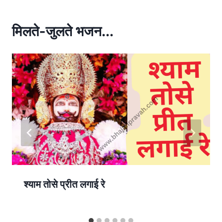
A
p
मिलते-जुलते भजन...
p
श्याम तोसे प्रीत लगाई रे