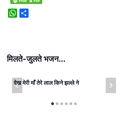
W
S
h
h
at
ar
s
e
A
p
मिलते-जुलते भजन...
p
देख मेरी माँ तेरे लाल किने झल्ले ने