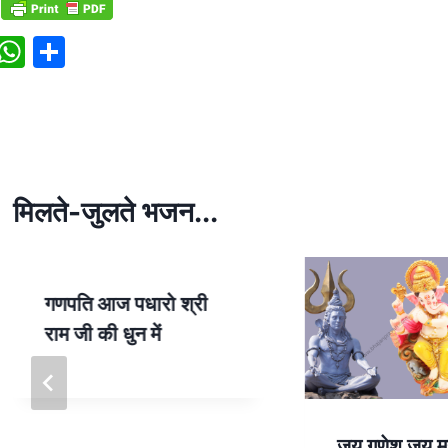
W
S
h
h
at
ar
s
e
A
p
मिलते-जुलते भजन...
p
गणपति आज पधारो श्री
राम जी की धुन में
जय गणेश जय मह