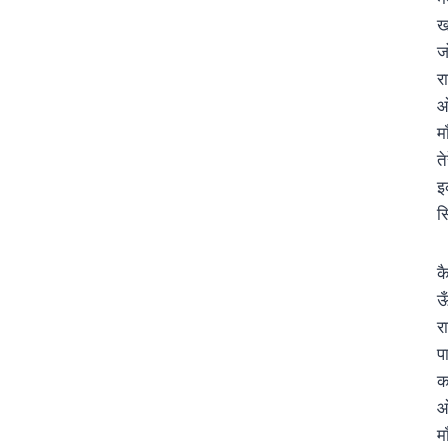
ख
ज
र
ओ
म
ते
इ
स
क
ऊँ
र
प
क
ओ
म