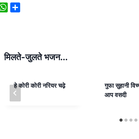
W
S
h
h
at
ar
s
e
A
p
मिलते-जुलते भजन...
p
हे कोरी कोरी नरियर चढ़े
गुफा सुहानी विच
आप वसदी