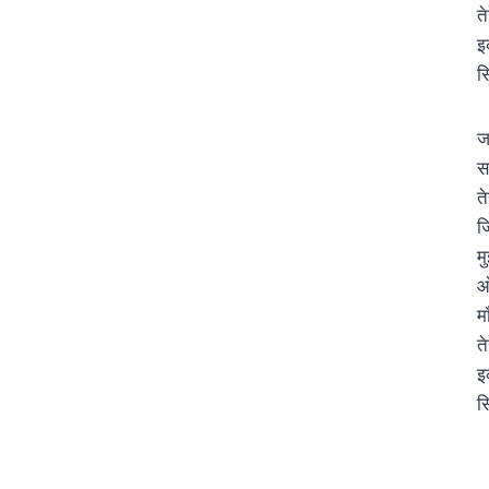
ते
इ
स
ज
सब
त
ज
म
ओ
म
ते
इ
स