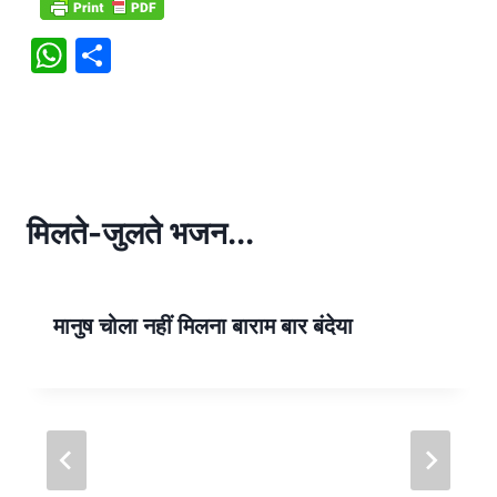
W
S
h
h
at
ar
s
e
A
p
मिलते-जुलते भजन...
p
मानुष चोला नहीं मिलना बाराम बार बंदेया