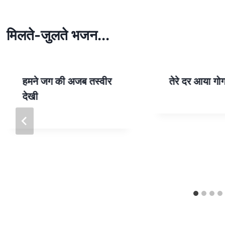
s
e
A
p
मिलते-जुलते भजन...
p
हमने जग की अजब तस्वीर
तेरे दर आया गो
देखी